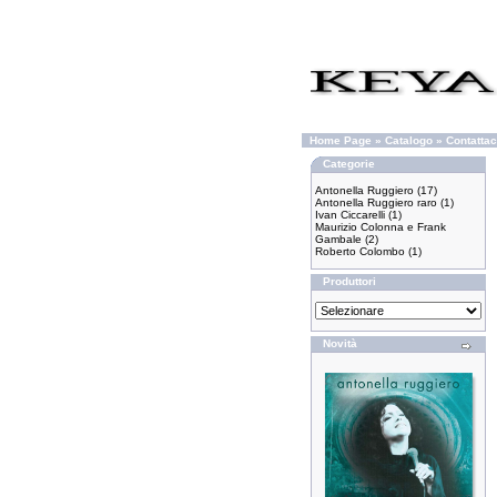
Home Page
»
Catalogo
»
Contattac
Categorie
Antonella Ruggiero
(17)
Antonella Ruggiero raro
(1)
Ivan Ciccarelli
(1)
Maurizio Colonna e Frank
Gambale
(2)
Roberto Colombo
(1)
Produttori
Novità