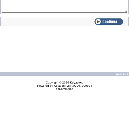
4781691 v
Copyright © 2026
Keyastore
Powered by
Keya
srl P.IVA 02967000924
osCommerce