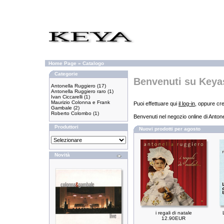
Home Page
»
Catalogo
Categorie
Benvenuti su Keya
Antonella Ruggiero
(17)
Antonella Ruggiero raro
(1)
Ivan Ciccarelli
(1)
Maurizio Colonna e Frank
Puoi effettuare qui
il log-in
, oppure cr
Gambale
(2)
Roberto Colombo
(1)
Benvenuti nel negozio online di Anton
Produttori
Nuovi prodotti per agosto
Novità
i regali di natale
12.90EUR