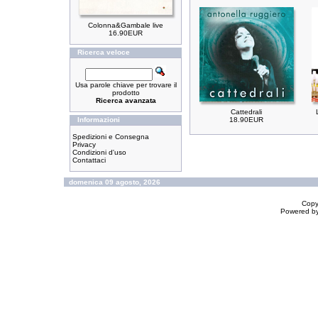
Colonna&Gambale live
16.90EUR
Ricerca veloce
Usa parole chiave per trovare il
prodotto
Ricerca avanzata
Cattedrali
Informazioni
18.90EUR
Spedizioni e Consegna
Privacy
Condizioni d'uso
Contattaci
domenica 09 agosto, 2026
Copy
Powered b