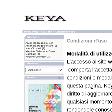
Home Page
»
Catalogo
»
Condizioni d'uso
Categorie
Condizioni d'uso
Antonella Ruggiero
(17)
Antonella Ruggiero raro
(1)
Ivan Ciccarelli
(1)
Maurizio Colonna e Frank
Modalità di utiliz
Gambale
(2)
Roberto Colombo
(1)
L’accesso al sito 
Produttori
comporta l’accetta
condizioni e modali
Novità
questa pagina. Keya
diritto di aggiornar
qualsiasi momento
rendendole conoscib