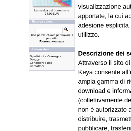
visualizzazione au
La musica del buonumore
24.90EUR
apportate, la cui 
Ricerca veloce
adesione esplicita 
utilizzo.
Usa parole chiave per trovare il
prodotto
Ricerca avanzata
Informazioni
Descrizione dei s
Spedizioni e Consegna
Privacy
Attraverso il sito 
Condizioni d'uso
Contattaci
Keya consente all’
ampia gamma di ris
download e informa
(collettivamente de
non è autorizzato a
distribuire, trasmet
pubblicare, trasfer