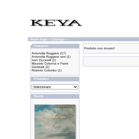
Home Page
»
Catalogo
»
Categorie
Prodotto non trovato!
Antonella Ruggiero
(17)
Antonella Ruggiero raro
(1)
Ivan Ciccarelli
(1)
Maurizio Colonna e Frank
Gambale
(2)
Roberto Colombo
(1)
Produttori
Novità